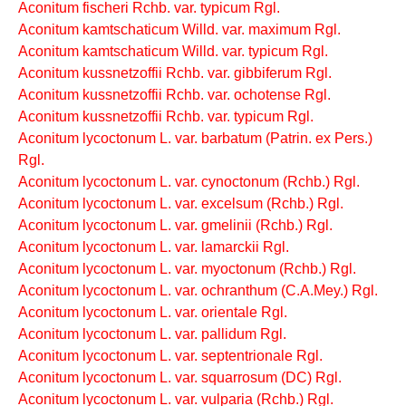
Aconitum fischeri Rchb. var. typicum Rgl.
Aconitum kamtschaticum Willd. var. maximum Rgl.
Aconitum kamtschaticum Willd. var. typicum Rgl.
Aconitum kussnetzoffii Rchb. var. gibbiferum Rgl.
Aconitum kussnetzoffii Rchb. var. ochotense Rgl.
Aconitum kussnetzoffii Rchb. var. typicum Rgl.
Aconitum lycoctonum L. var. barbatum (Patrin. ex Pers.)
Rgl.
Aconitum lycoctonum L. var. cynoctonum (Rchb.) Rgl.
Aconitum lycoctonum L. var. excelsum (Rchb.) Rgl.
Aconitum lycoctonum L. var. gmelinii (Rchb.) Rgl.
Aconitum lycoctonum L. var. lamarckii Rgl.
Aconitum lycoctonum L. var. myoctonum (Rchb.) Rgl.
Aconitum lycoctonum L. var. ochranthum (C.A.Mey.) Rgl.
Aconitum lycoctonum L. var. orientale Rgl.
Aconitum lycoctonum L. var. pallidum Rgl.
Aconitum lycoctonum L. var. septentrionale Rgl.
Aconitum lycoctonum L. var. squarrosum (DC) Rgl.
Aconitum lycoctonum L. var. vulparia (Rchb.) Rgl.