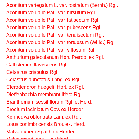
Aconitum variegatum L. var. rostratum (Bernh.) Rgl.
Aconitum volubile Pall. var. hirsutum Rgl.
Aconitum volubile Pall. var. latisectum Rgl.
Aconitum volubile Pall. var. pubescens Rgl.
Aconitum volubile Pall. var. tenuisectum Rgl.
Aconitum volubile Pall. var. tortuosum (Willd.) Rgl.
Aconitum volubile Pall. var. villosum Rgl.
Anthurium galeottianum Hort. Petrop. ex Rgl.
Callistemon flavescens Rgl.
Celastrus crispulus Rgl.
Celastrus punctatus Thbg. ex Rgl.
Clerodendron huegelii Hort. ex Rgl.
Dieffenbachia membranulifera Rgl.
Eranthemum sessiliflorum Rgl. et Herd.
Erodium laciniatum Cav. ex Herder
Kennedya oblongata Lam. ex Rgl.
Lotus conimbricensis Brot. ex. Herd.
Malva durieui Spach ex Herder