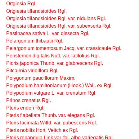
Ortgiesia Rgl.
Ortgiesia tillandsioides Rgl.
Ortgiesia tillandsioides Rgl. var. nidulans Rgl.
Ortgiesia tillandsioides Rgl. var. subexserta Rgl.
Pastinacea sativa L. var. dissecta Rgl.
Pelargonium thibautii Rgl.
Pelargonium tomentosum Jacq. var. crassicaule Rgl.
Penstemon digitalis Nutt. var. latifolius Rgl.
Picris japonica Thunb. var. glabrescens Rgl.
Pitcairnia viridiflora Rgl.
Polygonum pauciflorum Maxim.
Polypodium hamiltonianum (Hook.) Wall. ex Rgl.
Polypodium vulgare L. var. crenatum Rgl.
Prinos crenatus Rgl.
Pteris enderi Rgl.
Pteris flabellata Thunb. var. elegans Rgl.
Pteris laciniata Willd. var. pubescens Rgl.
Pteris nobilis Hort. Veitch ex Rgl.
Pteris repandula Link var. fol. albo-variegatis Rgl.