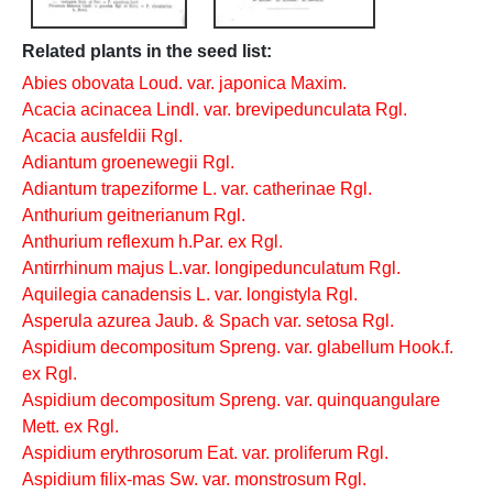
Related plants in the seed list:
Abies obovata Loud. var. japonica Maxim.
Acacia acinacea Lindl. var. brevipedunculata Rgl.
Acacia ausfeldii Rgl.
Adiantum groenewegii Rgl.
Adiantum trapeziforme L. var. catherinae Rgl.
Anthurium geitnerianum Rgl.
Anthurium reflexum h.Par. ex Rgl.
Antirrhinum majus L.var. longipedunculatum Rgl.
Aquilegia canadensis L. var. longistyla Rgl.
Asperula azurea Jaub. & Spach var. setosa Rgl.
Aspidium decompositum Spreng. var. glabellum Hook.f.
ex Rgl.
Aspidium decompositum Spreng. var. quinquangulare
Mett. ex Rgl.
Aspidium erythrosorum Eat. var. proliferum Rgl.
Aspidium filix-mas Sw. var. monstrosum Rgl.