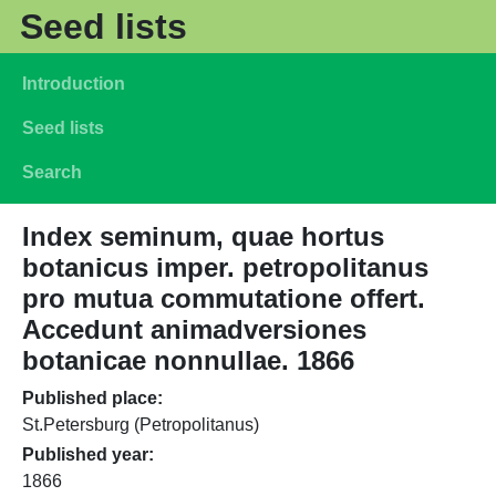
Skip to main content
Seed lists
Main navigation
Introduction
Seed lists
Search
Index seminum, quae hortus
botanicus imper. petropolitanus
pro mutua commutatione offert.
Accedunt animadversiones
botanicae nonnullae. 1866
Published place
St.Petersburg (Petropolitanus)
Published year
1866