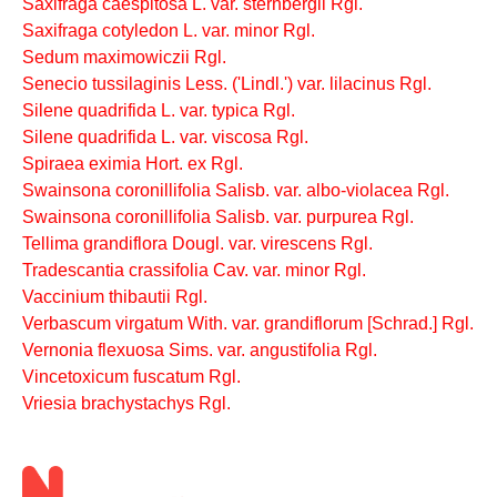
Saxifraga caespitosa L. var. sternbergii Rgl.
Saxifraga cotyledon L. var. minor Rgl.
Sedum maximowiczii Rgl.
Senecio tussilaginis Less. ('Lindl.') var. lilacinus Rgl.
Silene quadrifida L. var. typica Rgl.
Silene quadrifida L. var. viscosa Rgl.
Spiraea eximia Hort. ex Rgl.
Swainsona coronillifolia Salisb. var. albo-violacea Rgl.
Swainsona coronillifolia Salisb. var. purpurea Rgl.
Tellima grandiflora Dougl. var. virescens Rgl.
Tradescantia crassifolia Cav. var. minor Rgl.
Vaccinium thibautii Rgl.
Verbascum virgatum With. var. grandiflorum [Schrad.] Rgl.
Vernonia flexuosa Sims. var. angustifolia Rgl.
Vincetoxicum fuscatum Rgl.
Vriesia brachystachys Rgl.