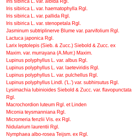
Iris sibirica L. var. albida Rgl.
Iris sibirica L. var. haematophylla Rgl.
Iris sibirica L. var. pallida Rgl.
Iris sibirica L. var. stenopetala Rgl.
Jasminum subtriplinerve Blume var. parvifolium Rgl.
Lactuca japonica Rgl.
Larix leptolepis (Sieb. & Zucc.) Siebold & Zucc. ex
Maxim. var. murrayana (A.Murr.) Maxim.
Lupinus polyphyllus L. var. albus Rgl.
Lupinus polyphyllus L. var. laeteviridis Rgl.
Lupinus polyphyllus L. var. pulchellus Rgl.
Lupinus polyphyllus Lindl. ('L.') var. subhirsutus Rgl.
Lysimachia lubinioides Siebold & Zucc. var. flavopunctata
Rgl.
Macrochordion luteum Rgl. et Linden
Miconia teysmanniana Rgl.
Micromeria fenzlii Vis. ex Rgl.
Nidularium laurentii Rgl.
Nymphaea albo-rosea Teijsm. ex Rgl.