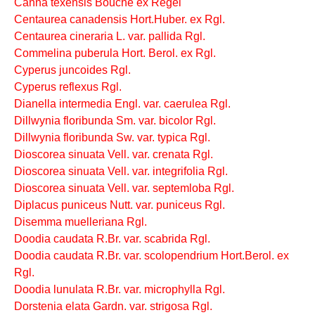
Canna texensis Bouché ex Regel
Centaurea canadensis Hort.Huber. ex Rgl.
Centaurea cineraria L. var. pallida Rgl.
Commelina puberula Hort. Berol. ex Rgl.
Cyperus juncoides Rgl.
Cyperus reflexus Rgl.
Dianella intermedia Engl. var. caerulea Rgl.
Dillwynia floribunda Sm. var. bicolor Rgl.
Dillwynia floribunda Sw. var. typica Rgl.
Dioscorea sinuata Vell. var. crenata Rgl.
Dioscorea sinuata Vell. var. integrifolia Rgl.
Dioscorea sinuata Vell. var. septemloba Rgl.
Diplacus puniceus Nutt. var. puniceus Rgl.
Disemma muelleriana Rgl.
Doodia caudata R.Br. var. scabrida Rgl.
Doodia caudata R.Br. var. scolopendrium Hort.Berol. ex
Rgl.
Doodia lunulata R.Br. var. microphylla Rgl.
Dorstenia elata Gardn. var. strigosa Rgl.